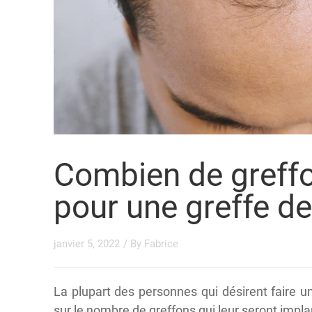
Combien de greffo
pour une greffe d
janvier 5, 2022
/ By
Fabrice
La plupart des personnes qui désirent faire u
sur le nombre de greffons qui leur seront impla